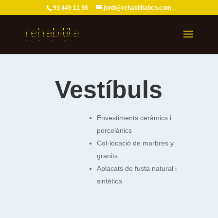
93 449 11 98
jordi@rehabilitabcn.com
Vestíbuls
Envestiments ceràmics i
porcelànics
Col·locació de marbres y
granits
Aplacats de fusta natural i
sintètica