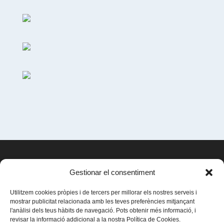
REHABILITA BCN
Gestionar el consentiment
C/ de Llançà, 1
08904, Hospitalet de Llobregat
Utilitzem cookies pròpies i de tercers per millorar els nostres serveis i
mostrar publicitat relacionada amb les teves preferències mitjançant
l'anàlisi dels teus hàbits de navegació. Pots obtenir més informació, i
revisar la informació addicional a la nostra Política de Cookies.